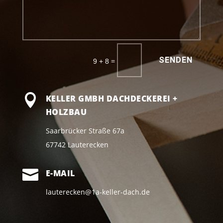
SENDEN
=
9 + 8

KELLER GMBH DACHDECKEREI +
HOLZBAU
Saarbrücker Straße 67a
67742 Lauterecken

E-MAIL
lauterecken@1a-keller-dach.de